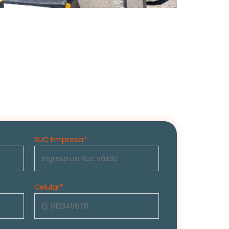
RUC Empresa*
Celular
*