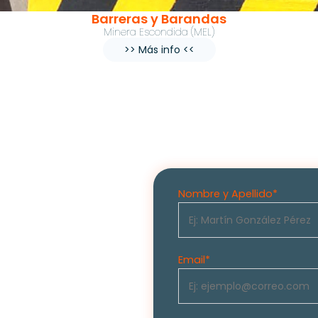
Barreras y Barandas
Minera Escondida (MEL)
>> Más info <<
Nombre y Apellido
*
mizar
Email
*