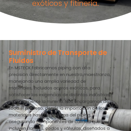
exóticos y fitineria.
Suministro de Transporte de
Fluidos
En MSTECK fabricamos piping con alta
precisión directamente en nuestra maestranza,
manejando una amplia variedad de
materiales, incluidos aceros exóticos, para
satisfacer las exigencias de distintas industrias,
especialmente la minería. Nos encargamos de
todo el proceso, desde la importación de los
materiales hasta la entrega del piping,
asegurando componentes de calidad que
incluyen flanges, codos y válvulas, diseñados a