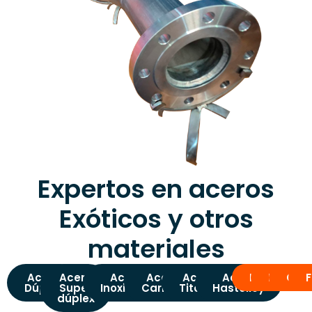
Expertos en aceros
Exóticos y otros
materiales
Acero
Acero
Aceros
Aceros
Acero
Acero
HDPE
PVC
CPV
Dúplex
Super
Inoxidable
Carbono
Titanio
Hastelloy
dúplex