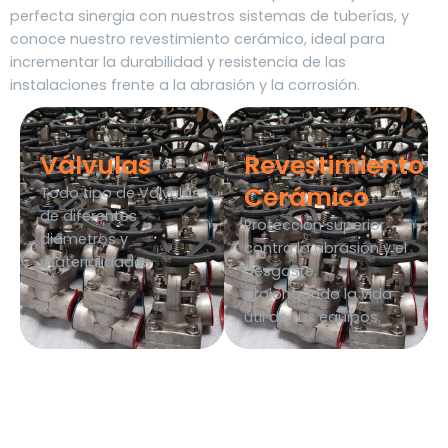
perfecta sinergia con nuestros sistemas de tuberías, y
conoce nuestro revestimiento cerámico, ideal para
incrementar la durabilidad y resistencia de las
instalaciones frente a la abrasión y la corrosión.
Válvulas
Revestimiento
Cerámico
Todo tipo de Válvulas
de diferentes
Protección superior
diámetros y
contra la abrasión y el
materialidades.
desgaste,
prolongando la vida
útil de tus equipos.