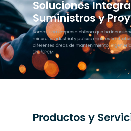
Soluciones Integra
Suministros y Pro
Somos una empresa chilena que ha incursiona
minero, e industrial y países mineros limítrofe
diferentes áreas de mantenimiento, Ingeniería
EPC/EPCM.
Productos y Servic