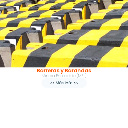
Barreras y Barandas
Minera Escondida (MEL)
>> Más info <<