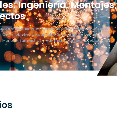
les: Ingeniería, Montajes,
yectos
do exitosamente en el mercado de servicios en el sector
s. Con el objetivo de dar soluciones integrales en las
, Montaje, Suministros y Administración de Proyectos
ios