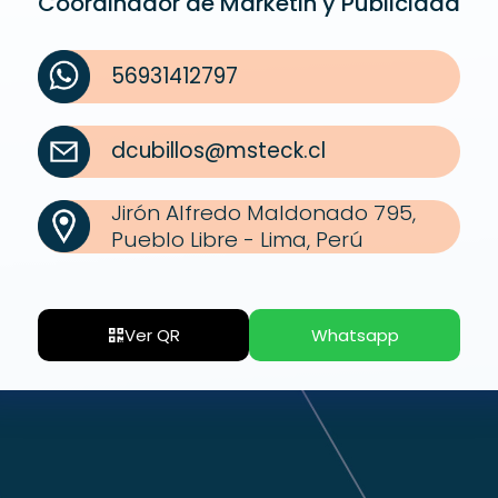
Coordinador de Marketin y Publicidad
56931412797
dcubillos@msteck.cl
Jirón Alfredo Maldonado 795,
Pueblo Libre - Lima, Perú
Ver QR
Whatsapp